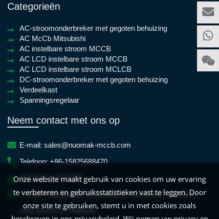
Categorieën
AC-stroomonderbreker met gegoten behuizing
AC McCb Mitsubishi
AC instelbare stroom MCCB
AC LCD instelbare stroom MCCB
AC LCD instelbare stroom MCLCB
DC-stroomonderbreker met gegoten behuizing
Verdeelkast
Spanningsregelaar
Neem contact met ons op
E-mail:
sales@nuomak-mccb.com
Telefoon:
+86-15825688470
WeChat:
yan779931
Onze website maakt gebruik van cookies om uw ervaring
te verbeteren en gebruiksstatistieken vast te leggen. Door
Locatie:
Xiangyang IndustrialZone, LiushiTown, Yueqing-
onze site te gebruiken, stemt u in met cookies zoals
stad, provincie Zhejiang
beschreven in ons privacybeleid. Wij nemen uw privacy en