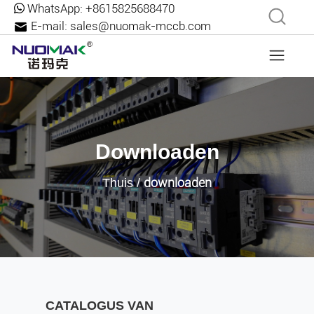
WhatsApp:
+8615825688470
E-mail:
sales@nuomak-mccb.com
Downloaden
downloaden
Thuis
/
CATALOGUS VAN