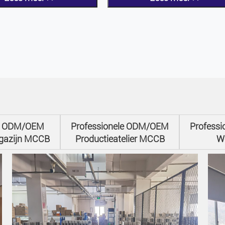
le ODM/OEM
Professionele ODM/OEM
Profess
gazijn MCCB
Productieatelier MCCB
W