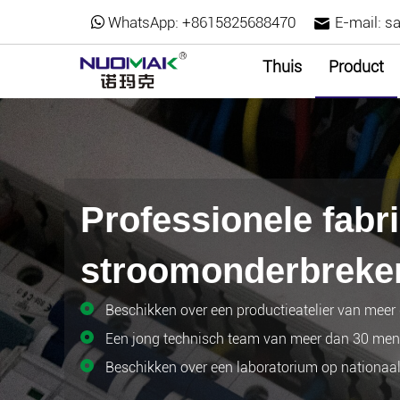
WhatsApp:
+8615825688470
E-mail:
s
Thuis
Product
Professionele fabr
stroomonderbreke
Beschikken over een productieatelier van meer
Een jong technisch team van meer dan 30 mens
Beschikken over een laboratorium op nationaa