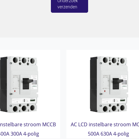
Onderzoek
verzenden
instelbare stroom MCCB
AC LCD instelbare stroom M
400A 300A 4-polig
500A 630A 4-polig