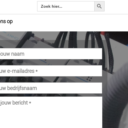
Zoekknop
Zoeken
naar:
ns op