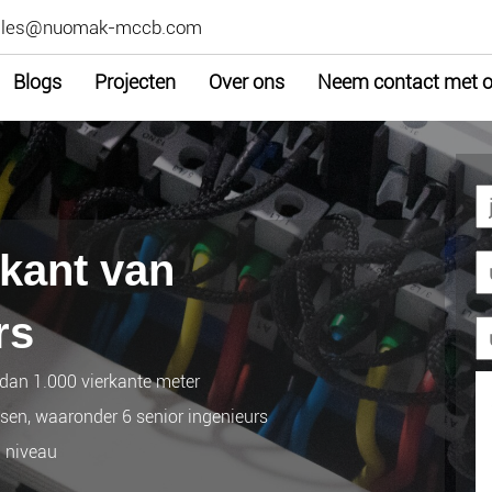
ales@nuomak-mccb.com
Blogs
Projecten
Over ons
Neem contact met o
ikant van
rs
 dan 1.000 vierkante meter
en, waaronder 6 senior ingenieurs
l niveau