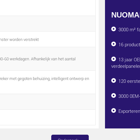
NUOMAK 
3000 m² fa
nster worden verstrekt
16 product
30-60 werkdagen. Afhankelijk van het aantal
13 jaar O
verdeelpanele
eker met gegoten behuizing, intelligent ontwerp en
120 eerst
3000 0EM-
Exporteren