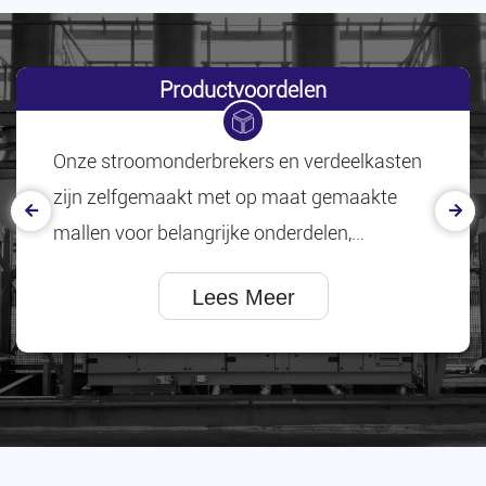
Dienstverplichting
ONZE KRACHTEN
Met professionele R&D- en after-salesteams
bieden we voortdurende technische
ondersteuning en snelle responsservice om
een ​​efficiënte en veilige werking van het
Lees Meer
product te garanderen.