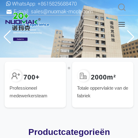
WhatsApp:
+8615825688470
E-mail:
sales@nuomak-mccb.com
700+
2000m²
Professioneel
Totale oppervlakte van de
medewerkersteam
fabriek
Productcategorieën