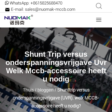
WhatsApp:
+8615825688470
E-mail:
sales@nuomak-mccb.com
Shunt Trip versus
onderspanningsvrijgave Uvr
Welk Mccb-accessoire heeft
u nodig
Shunttrip versus
Thuis
/
bloggen
/
onderspanningsvrijgave (UVR): welk MCCB-
accessoire heeft u nodig?