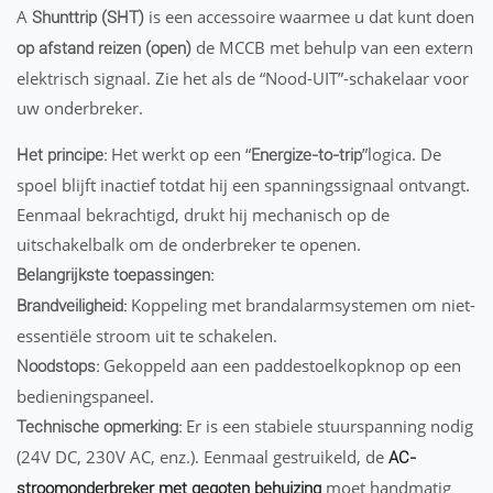
A
is een accessoire waarmee u dat kunt doen
Shunttrip (SHT)
de MCCB met behulp van een extern
op afstand reizen (open)
elektrisch signaal. Zie het als de “Nood-UIT”-schakelaar voor
uw onderbreker.
Het werkt op een “
”logica. De
Het principe:
Energize-to-trip
spoel blijft inactief totdat hij een spanningssignaal ontvangt.
Eenmaal bekrachtigd, drukt hij mechanisch op de
uitschakelbalk om de onderbreker te openen.
Belangrijkste toepassingen:
Koppeling met brandalarmsystemen om niet-
Brandveiligheid:
essentiële stroom uit te schakelen.
Gekoppeld aan een paddestoelkopknop op een
Noodstops:
bedieningspaneel.
Er is een stabiele stuurspanning nodig
Technische opmerking:
(24V DC, 230V AC, enz.). Eenmaal gestruikeld, de
AC-
moet handmatig
stroomonderbreker met gegoten behuizing