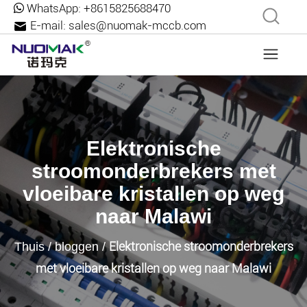
WhatsApp:
+8615825688470
E-mail:
sales@nuomak-mccb.com
Elektronische
stroomonderbrekers met
vloeibare kristallen op weg
naar Malawi
Elektronische stroomonderbrekers
Thuis
/
bloggen
/
met vloeibare kristallen op weg naar Malawi