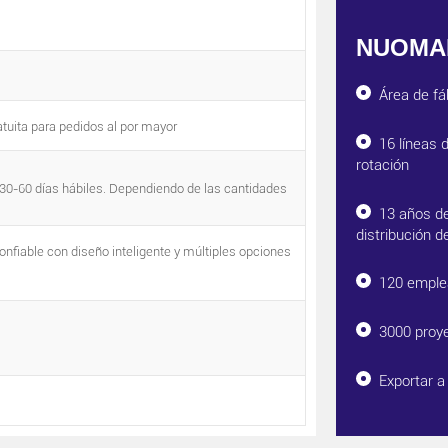
NUOMAK
Área de f
tuita para pedidos al por mayor
16 líneas 
rotación
 30-60 días hábiles. Dependiendo de las cantidades
13 años de
distribución 
nfiable con diseño inteligente y múltiples opciones
120 emple
3000 proy
Exportar a