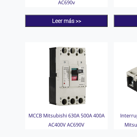
AC690v
Leer más >>
MCCB Mitsubishi 630A 500A 400A
Interr
AC400V AC690V
Mitsu