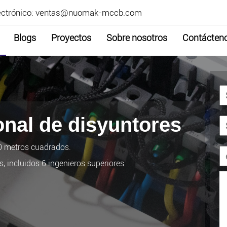
ctrónico:
ventas@nuomak-mccb.com
Blogs
Proyectos
Sobre nosotros
Contácten
onal de disyuntores
00 metros cuadrados.
, incluidos 6 ingenieros superiores