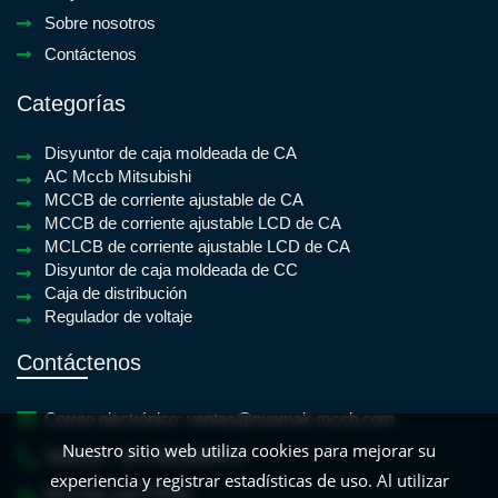
Sobre nosotros
Contáctenos
Categorías
Disyuntor de caja moldeada de CA
AC Mccb Mitsubishi
MCCB de corriente ajustable de CA
MCCB de corriente ajustable LCD de CA
MCLCB de corriente ajustable LCD de CA
Disyuntor de caja moldeada de CC
Caja de distribución
Regulador de voltaje
Contáctenos
Correo electrónico:
ventas@nuomak-mccb.com
Nuestro sitio web utiliza cookies para mejorar su
Teléfono:
+86-15825688470
experiencia y registrar estadísticas de uso. Al utilizar
WeChat:
yan779931