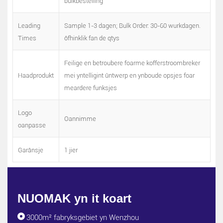
bulkbestelling
Leading
Sample 1-3 dagen; Bulk Order: 30-60 wurkdagen.
Times
ôfhinklik fan de qtys
Feilige en betroubere foarme kofferstroombreker
Haadprodukt
mei yntelligint ûntwerp en ynboude opsjes foar
meardere funksjes
Logo
Oannimme
oanpasse
Garânsje
1 jier
NUOMAK yn it koart
3000m² fabryksgebiet yn Wenzhou