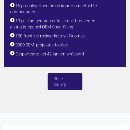
16 produksjelinen om in koarte omsettiid te
garandearjen
13 jier fan gegoten gefal circuit breaker en
distribúsjepaniel OEM ûnderfining
120 frontline meiwurkers yn Nuomak
3000 0EM-projekten foltôge
Eksportearje nei 42 lannen wrâldwiid
Stjoer
Inquiry