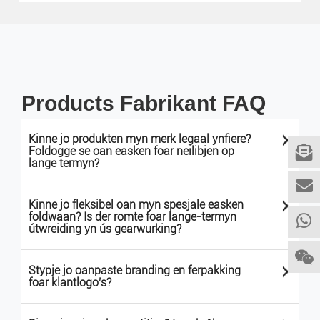
Products Fabrikant FAQ
>
Kinne jo produkten myn merk legaal ynfiere?
Foldogge se oan easken foar neilibjen op
lange termyn?
>
Kinne jo fleksibel oan myn spesjale easken
foldwaan? Is der romte foar lange-termyn
útwreiding yn ús gearwurking?
>
Stypje jo oanpaste branding en ferpakking
foar klantlogo's?