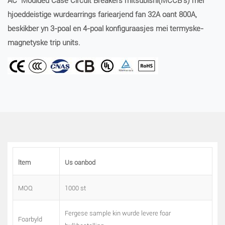
AC
Moulded Case Circuit Breakers
mitsubishi
(MCCB's) mei
hjoeddeistige wurdearrings fariearjend fan 32A oant
8
00A,
beskikber yn 3-poal en 4-poal konfiguraasjes mei termyske-
magnetyske trip units.
ltem
Us oanbod
MOQ
1000 st
Fergese sample kin wurde levere foar
Foarbyld