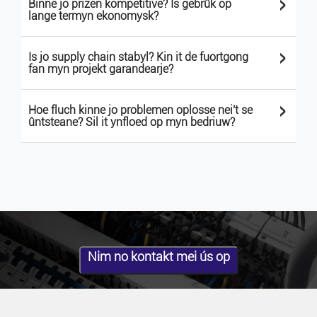
>
Binne jo prizen kompetitive? Is gebrûk op
lange termyn ekonomysk?
>
Is jo supply chain stabyl? Kin it de fuortgong
fan myn projekt garandearje?
>
Hoe fluch kinne jo problemen oplosse nei't se
ûntsteane? Sil it ynfloed op myn bedriuw?
Nim no kontakt mei ús op