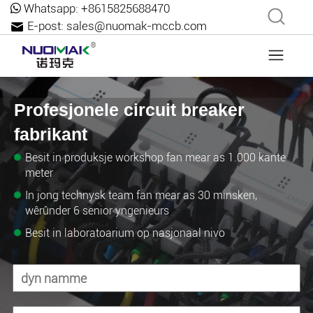
Whatsapp:
+8615825688470
E-post:
sales@nuomak-mccb.com
Profesjonele circuit breaker
fabrikant
Besit in produksje workshop fan mear as 1.000 kante
meter
In jong technysk team fan mear as 30 minsken,
wêrûnder 6 senior yngenieurs
Besit in laboratoarium op nasjonaal nivo