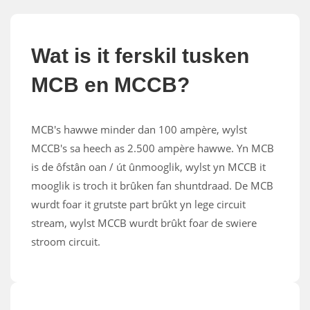
Wat is it ferskil tusken
MCB en MCCB?
MCB's hawwe minder dan 100 ampère, wylst
MCCB's sa heech as 2.500 ampère hawwe. Yn MCB
is de ôfstân oan / út ûnmooglik, wylst yn MCCB it
mooglik is troch it brûken fan shuntdraad. De MCB
wurdt foar it grutste part brûkt yn lege circuit
stream, wylst MCCB wurdt brûkt foar de swiere
stroom circuit.