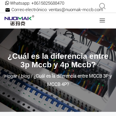
Whatsapp:
+8615825688470
Correo electrónico:
ventas@nuomak-mccb.com
¿Cuál es la diferencia entre
3p Mccb y 4p Mccb?
¿Cuál es la diferencia entre MCCB 3P y
Hogar
/
blog
/
MCCB 4P?