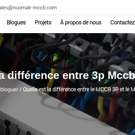
ales@nuomak-mccb.com
Blogues
Projets
À propos de nous
Contactez
la différence entre 3p Mcc
Quelle est la différence entre le MCCB 3P et le
/
bloguer
/