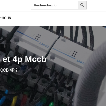
Bouton de recherche
Rechercher:
-nous
b et 4p Mccb
 MCCB 4P ?