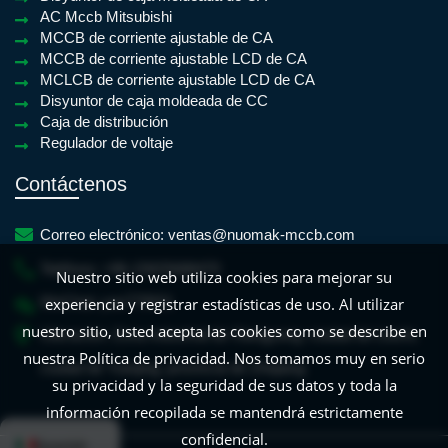
AC Mccb Mitsubishi
MCCB de corriente ajustable de CA
MCCB de corriente ajustable LCD de CA
MCLCB de corriente ajustable LCD de CA
Disyuntor de caja moldeada de CC
Caja de distribución
Regulador de voltaje
Contáctenos
Correo electrónico:
ventas@nuomak-mccb.com
Teléfono:
+86-15825688470
Nuestro sitio web utiliza cookies para mejorar su
WeChat:
yan779931
experiencia y registrar estadísticas de uso. Al utilizar
nuestro sitio, usted acepta las cookies como se describe en
Ubicación:
Zona industrial de Xiangyang, ciudad de Liushi,
nuestra Política de privacidad. Nos tomamos muy en serio
ciudad de Yueqing, provincia de Zhejiang
su privacidad y la seguridad de sus datos y toda la
información recopilada se mantendrá estrictamente
English
French
Frisian
Dutch
Croat
confidencial.
Spanish