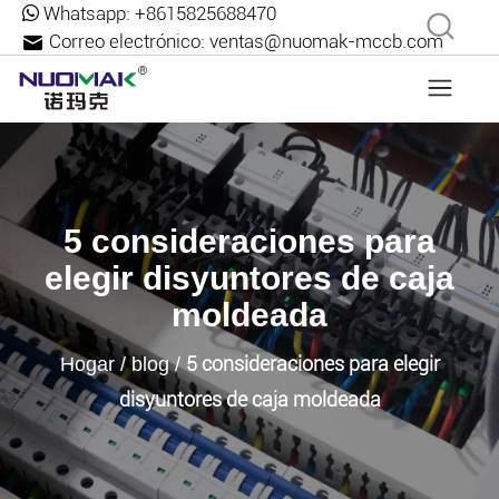
Whatsapp:
+8615825688470
Correo electrónico:
ventas@nuomak-mccb.com
5 consideraciones para
elegir disyuntores de caja
moldeada
5 consideraciones para elegir
Hogar
/
blog
/
disyuntores de caja moldeada