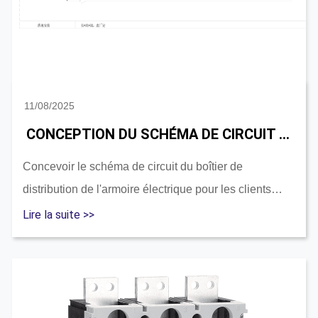
11/08/2025
CONCEPTION DU SCHÉMA DE CIRCUIT DU BOÎTIER DE DISTRIBUTION D'ARMOIRE D'ÉNERGIE POUR LES CLIENTS DU MALAWIEN.
Concevoir le schéma de circuit du boîtier de
distribution de l'armoire électrique pour les clients
malawiens....
Lire la suite >>