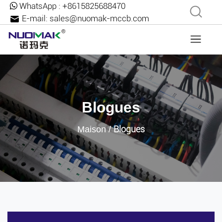
WhatsApp :
+8615825688470
E-mail:
sales@nuomak-mccb.com
Blogues
Blogues
Maison
/