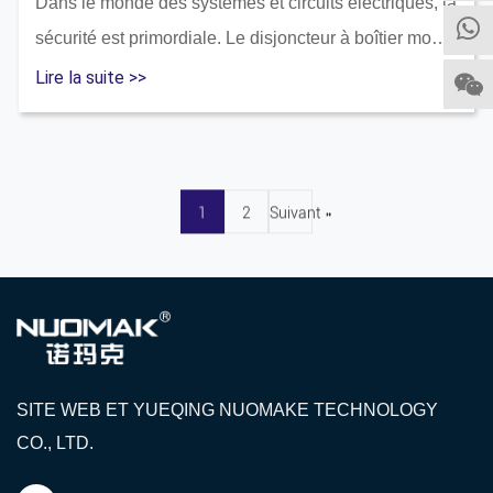
Dans le monde des systèmes et circuits électriques, la
sécurité est primordiale. Le disjoncteur à boîtier moulé
(MCCB) est un équipement clé qui joue un rôle clé
Lire la suite >>
dans le maintien de la sécurité. Conçu pour pro...
1
2
Suivant »
SITE WEB ET YUEQING NUOMAKE TECHNOLOGY
CO., LTD.