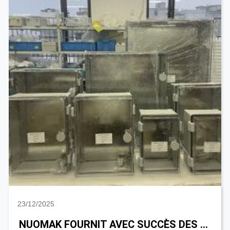
23/12/2025
NUOMAK FOURNIT AVEC SUCCÈS DES ARMOIRES PS, DES MCCBS ET DES BOÎTES DE DISTRIBUTION ÉTANCHES AU CLIENT DES MALDIVES