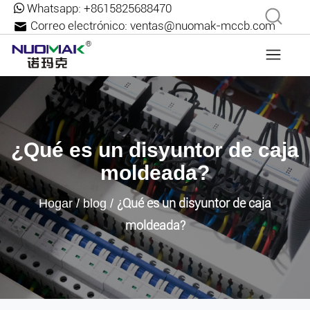
Whatsapp:
+8615825688470
Correo electrónico:
ventas@nuomak-mccb.com
¿Qué es un disyuntor de caja
moldeada?
¿Qué es un disyuntor de caja
Hogar
/
blog
/
moldeada?