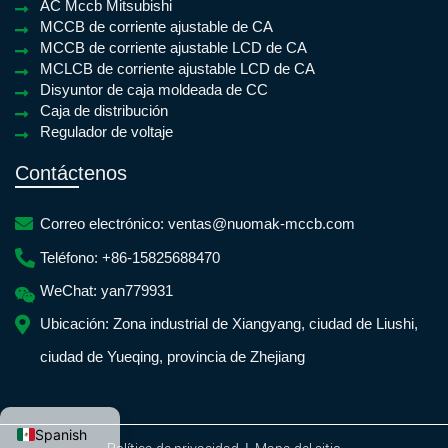
AC Mccb Mitsubishi
MCCB de corriente ajustable de CA
MCCB de corriente ajustable LCD de CA
MCLCB de corriente ajustable LCD de CA
Disyuntor de caja moldeada de CC
Caja de distribución
Regulador de voltaje
Contáctenos
Correo electrónico:
ventas@nuomak-mccb.com
Teléfono:
+86-15825688470
WeChat:
yan779931
Ubicación:
Zona industrial de Xiangyang, ciudad de Liushi,
ciudad de Yueqing, provincia de Zhejiang
English
French
Frisian
Dutch
Croat
Spanish