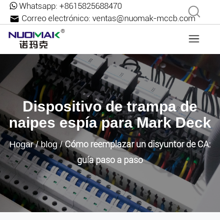
Whatsapp:
+8615825688470
Correo electrónico:
ventas@nuomak-mccb.com
Dispositivo de trampa de
naipes espía para Mark Deck
Cómo reemplazar un disyuntor de CA:
Hogar
/
blog
/
guía paso a paso