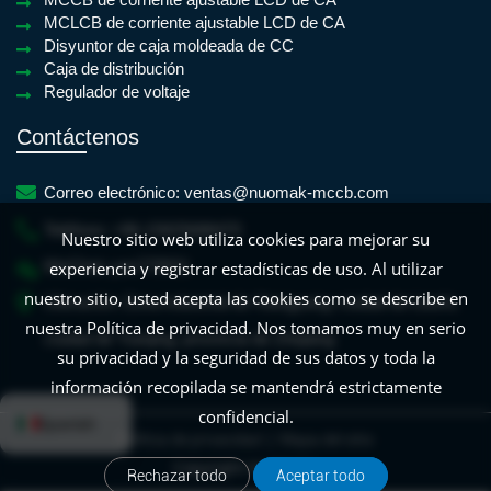
MCLCB de corriente ajustable LCD de CA
Disyuntor de caja moldeada de CC
Caja de distribución
Regulador de voltaje
Contáctenos
Correo electrónico:
ventas@nuomak-mccb.com
Teléfono:
+86-15825688470
Nuestro sitio web utiliza cookies para mejorar su
WeChat:
yan779931
experiencia y registrar estadísticas de uso. Al utilizar
nuestro sitio, usted acepta las cookies como se describe en
Ubicación:
Zona industrial de Xiangyang, ciudad de Liushi,
nuestra Política de privacidad. Nos tomamos muy en serio
ciudad de Yueqing, provincia de Zhejiang
su privacidad y la seguridad de sus datos y toda la
información recopilada se mantendrá estrictamente
English
French
Frisian
Dutch
Croat
confidencial.
Spanish
|
Política de privacidad
Mapa del sitio
Copyright NUOMAK
Rechazar todo
Aceptar todo