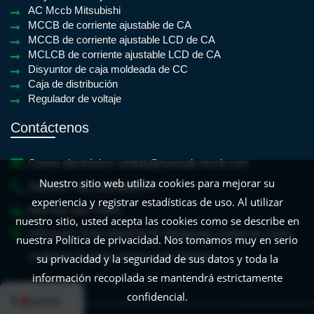
AC Mccb Mitsubishi
MCCB de corriente ajustable de CA
MCCB de corriente ajustable LCD de CA
MCLCB de corriente ajustable LCD de CA
Disyuntor de caja moldeada de CC
Caja de distribución
Regulador de voltaje
Contáctenos
Correo electrónico:
ventas@nuomak-mccb.com
Nuestro sitio web utiliza cookies para mejorar su
Teléfono:
+86-15825688470
experiencia y registrar estadísticas de uso. Al utilizar
WeChat:
yan779931
nuestro sitio, usted acepta las cookies como se describe en
Ubicación:
Zona industrial de Xiangyang, ciudad de Liushi,
nuestra Política de privacidad. Nos tomamos muy en serio
ciudad de Yueqing, provincia de Zhejiang
su privacidad y la seguridad de sus datos y toda la
información recopilada se mantendrá estrictamente
English
French
Frisian
Dutch
Croat
confidencial.
Spanish