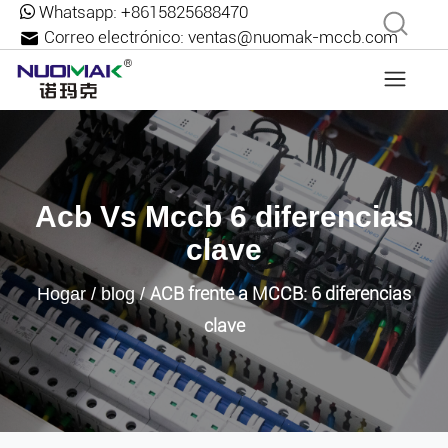
Whatsapp:
+8615825688470
Correo electrónico:
ventas@nuomak-mccb.com
Acb Vs Mccb 6 diferencias
clave
ACB frente a MCCB: 6 diferencias
Hogar
/
blog
/
clave