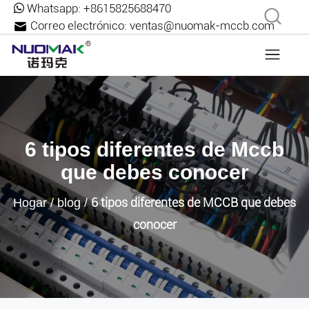
Whatsapp:
+8615825688470
Correo electrónico:
ventas@nuomak-mccb.com
6 tipos diferentes de Mccb
que debes conocer
6 tipos diferentes de MCCB que debes
Hogar
/
blog
/
conocer