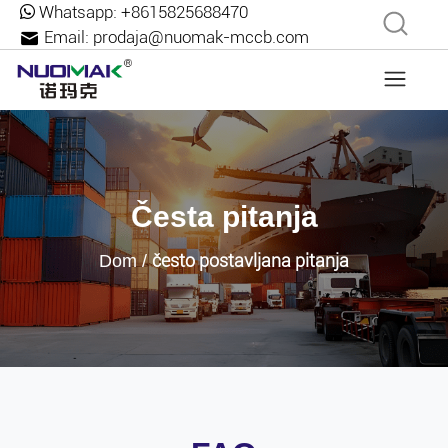
Whatsapp:
+8615825688470
Email:
prodaja@nuomak-mccb.com
Česta pitanja
često postavljana pitanja
Dom
/