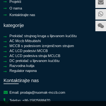
Projekti
O nama
Kontaktirajte nas
kategorije
Prekidač strujnog kruga u lijevanom kućištu
AC Mccb Mitsubishi
MCCB s podesivom izmjeničnom strujom
AC LCD podesivi MCCB
AC LCD podesiva struja MCLCB
DC prekidač u lijevanom kućištu
Razvodna kutija
Regulator napona
Kontaktirajte nas
Email:
prodaja@nuomak-mccb.com
Telefon:
+86-15825688470