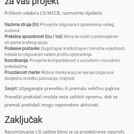
za vaš projekt
Prilikom odabira LSI MCCB, razmotrite sljedeće:
Nazivna struja (In):
Provjerite odgovara li opterećenju vašeg
sustava.
Prekidna sposobnost (Icu / Ics):
Mora se nositi s potencijalnim
strujama kratkog spoja.
Podesive postavke:
Dugotrajne, kratkotrajne i trenutne vrijednosti
trebale bi odgovarati vašem profilu opterećenja.
Koordinacija:
Provjerite kompatibilnost s uzvodnim i nizvodnim
prekidačima.
Pouzdanost marke:
Robna marka kojoj se vjeruje osigurava
dosljednu izvedbu putovanja i trajnost.
Izbjegavajte preveliku ili premalu veličinu pajkice.
Savjet:
Preveliki prekidači možda neće zaštititi opremu, dok se
premali prekidači mogu nepotrebno aktivirati.
Zaključak
Razumijevanje LSI zaštite bitno je za projektiranje sigurnih,