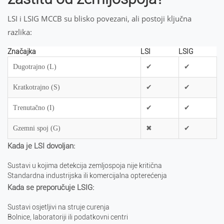
LSI i LSIG MCCB su blisko povezani, ali postoji ključna
razlika:
Značajka
LSI
LSIG
Dugotrajno (L)
✔
✔
Kratkotrajno (S)
✔
✔
Trenutačno (I)
✔
✔
Gzemni spoj (G)
✖
✔
Kada je LSI dovoljan:
Sustavi u kojima detekcija zemljospoja nije kritična
Standardna industrijska ili komercijalna opterećenja
Kada se preporučuje LSIG:
Sustavi osjetljivi na struje curenja
Bolnice, laboratoriji ili podatkovni centri