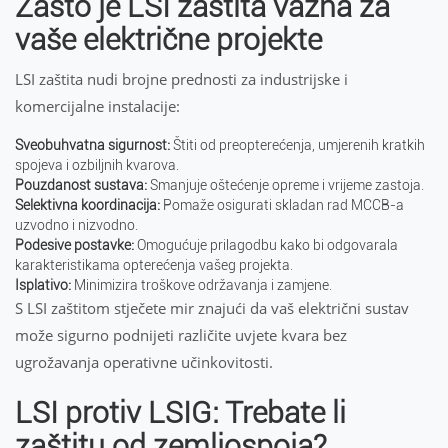
Zašto je LSI zaštita važna za
vaše električne projekte
LSI zaštita nudi brojne prednosti za industrijske i
komercijalne instalacije:
Sveobuhvatna sigurnost:
Štiti od preopterećenja, umjerenih kratkih
spojeva i ozbiljnih kvarova.
Pouzdanost sustava:
Smanjuje oštećenje opreme i vrijeme zastoja.
Selektivna koordinacija:
Pomaže osigurati skladan rad MCCB-a
uzvodno i nizvodno.
Podesive postavke:
Omogućuje prilagodbu kako bi odgovarala
karakteristikama opterećenja vašeg projekta.
Isplativo:
Minimizira troškove održavanja i zamjene.
S LSI zaštitom stječete mir znajući da vaš električni sustav
može sigurno podnijeti različite uvjete kvara bez
ugrožavanja operativne učinkovitosti.
LSI protiv LSIG: Trebate li
zaštitu od zemljospoja?