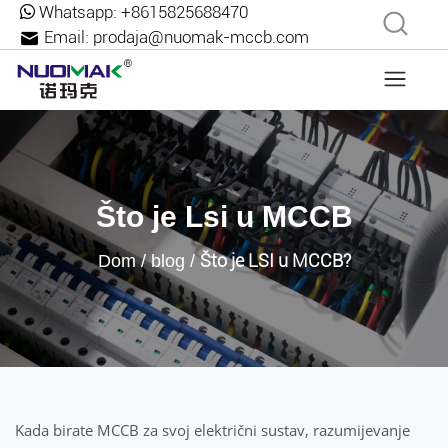
Whatsapp:
+8615825688470
Email:
prodaja@nuomak-mccb.com
Što je Lsi u MCCB
Što je LSI u MCCB?
Dom
/
blog
/
Kada birate MCCB za svoj električni sustav, razumijevanje