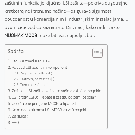
zaštitnih funkcija je ključno. LSI zaštita—pokriva dugotrajne,
kratkotrajne i trenutne načine—osigurava sigurnost i
pouzdanost u komercijalnim i industrijskim instalacijama. U
ovom ćete vodiču saznati što LSI znači, kako radi i zašto
može biti vaš najbolji izbor.
NUOMAK MCCB
Sadržaj
Što LSI znači u MCCB?
Raspad LSI zaštitnih komponenti
Dugotrajna zaštita (L)
Kratkotrajna zaštita (S)
Trenutna zaštita (I)
Zašto je LSI zaštita važna za vaše električne projekte
LSI protiv LSIG: Trebate li zaštitu od zemljospoja?
Uobičajene primjene MCCB-a tipa LSI
Kako odabrati pravi LSI MCCB za vaš projekt
Zaključak
FAQ