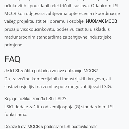
učinkovitih i pouzdanih električnih sustava. Odabirom LSI
MCCB koji odgovara zahtjevima opterećenja i koordinacije
vašeg projekta, štitite i opremu i osoblje.
NUOMAK MCCB
pružaju visokoučinkovitu, podesivu zaštitu u skladu s
međunarodnim standardima za zahtjevne industrijske
primjene.
FAQ
Je li LSI zaštita prikladna za sve aplikacije MCCB?
Da, za većinu komercijalnih i industrijskih krugova, ali
sustavi osjetljivi na zemljospoje mogu zahtijevati LSIG.
Koja je razlika između LSI i LSIG?
LSIG dodaje zaštitu od zemljospoja (G) standardnim LSI
funkcijama.
Dolaze li svi MCCB s podesivim LSI postavkama?