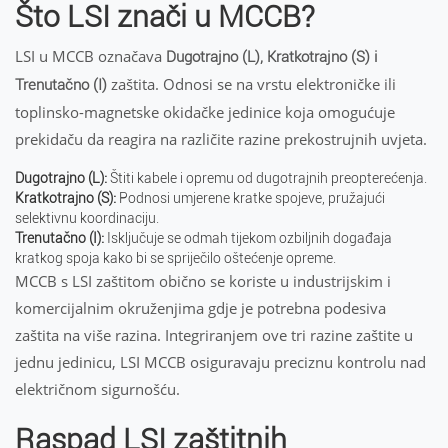
Što LSI znači u MCCB?
LSI u MCCB označava
Dugotrajno (L), Kratkotrajno (S) i
zaštita. Odnosi se na vrstu elektroničke ili
Trenutačno (I)
toplinsko-magnetske okidačke jedinice koja omogućuje
prekidaču da reagira na različite razine prekostrujnih uvjeta.
Dugotrajno (L):
Štiti kabele i opremu od dugotrajnih preopterećenja.
Kratkotrajno (S):
Podnosi umjerene kratke spojeve, pružajući
selektivnu koordinaciju.
Trenutačno (I):
Isključuje se odmah tijekom ozbiljnih događaja
kratkog spoja kako bi se spriječilo oštećenje opreme.
MCCB s LSI zaštitom obično se koriste u industrijskim i
komercijalnim okruženjima gdje je potrebna podesiva
zaštita na više razina. Integriranjem ove tri razine zaštite u
jednu jedinicu, LSI MCCB osiguravaju preciznu kontrolu nad
električnom sigurnošću.
Raspad LSI zaštitnih