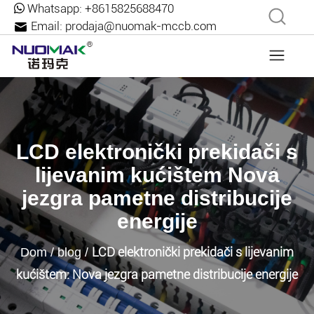
Whatsapp:
+8615825688470
Email:
prodaja@nuomak-mccb.com
LCD elektronički prekidači s
lijevanim kućištem Nova
jezgra pametne distribucije
energije
LCD elektronički prekidači s lijevanim
Dom
/
blog
/
kućištem: Nova jezgra pametne distribucije energije