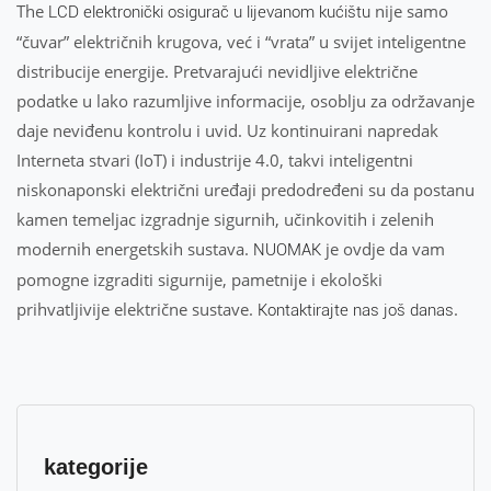
The
nije samo
LCD elektronički osigurač u lijevanom kućištu
“čuvar” električnih krugova, već i “vrata” u svijet inteligentne
distribucije energije. Pretvarajući nevidljive električne
podatke u lako razumljive informacije, osoblju za održavanje
daje neviđenu kontrolu i uvid. Uz kontinuirani napredak
Interneta stvari (IoT) i industrije 4.0, takvi inteligentni
niskonaponski električni uređaji predodređeni su da postanu
kamen temeljac izgradnje sigurnih, učinkovitih i zelenih
modernih energetskih sustava.
je ovdje da vam
NUOMAK
pomogne izgraditi sigurnije, pametnije i ekološki
prihvatljivije električne sustave.
.
Kontaktirajte nas još danas
kategorije