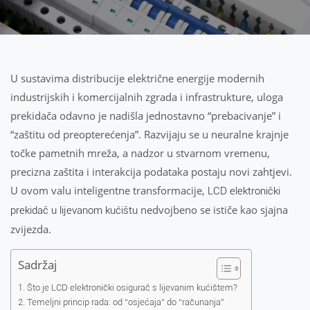
U sustavima distribucije električne energije modernih
industrijskih i komercijalnih zgrada i infrastrukture, uloga
prekidača odavno je nadišla jednostavno “prebacivanje” i
“zaštitu od preopterećenja”. Razvijaju se u neuralne krajnje
točke pametnih mreža, a nadzor u stvarnom vremenu,
precizna zaštita i interakcija podataka postaju novi zahtjevi.
U ovom valu inteligentne transformacije,
LCD elektronički
nedvojbeno se ističe kao sjajna
prekidač u lijevanom kućištu
zvijezda.
Sadržaj
Što je LCD elektronički osigurač s lijevanim kućištem?
Temeljni princip rada: od “osjećaja” do “računanja”