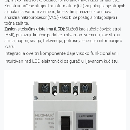
toplinsko-magnetske okidače (bimetalne trake i elektromagnete).
Koristi ugrađene strujne transformatore (CT) za prikupljanje strujnih
signala u stvarnom vremenu, koje zatim precizno izračunava i
analizira mikroprocesor (MCU) kako bi se postigla prilagodljiva i
točna zaštita.
Zaslon s tekućim kristalima (LCD):
Služeći kao sučelje čovjek-stroj
(HMI), prikazuje kritične podatke u stvarnom vremenu, kao što su
struja, napon, snaga, frekvencija, potrošnja energije i informacije o
kvaru.
Integracija ove tri komponente daje visoko funkcionalan i
intuitivan rad
.
LCD elektronički osigurač u lijevanom kućištu