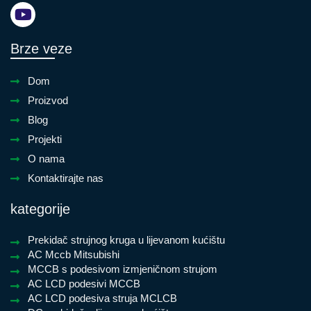
Brze veze
Dom
Proizvod
Blog
Projekti
O nama
Kontaktirajte nas
kategorije
Prekidač strujnog kruga u lijevanom kućištu
AC Mccb Mitsubishi
MCCB s podesivom izmjeničnom strujom
AC LCD podesivi MCCB
AC LCD podesiva struja MCLCB