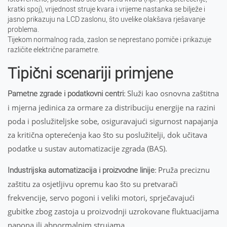
kratki spoj), vrijednost struje kvara i vrijeme nastanka se bilježe i
jasno prikazuju na LCD zaslonu, što uvelike olakšava rješavanje
problema.
Tijekom normalnog rada, zaslon se neprestano pomiče i prikazuje
različite električne parametre.
Tipični scenariji primjene
Služi kao osnovna zaštitna
Pametne zgrade i podatkovni centri:
i mjerna jedinica za ormare za distribuciju energije na razini
poda i poslužiteljske sobe, osiguravajući sigurnost napajanja
za kritična opterećenja kao što su poslužitelji, dok učitava
podatke u sustav automatizacije zgrada (BAS).
Pruža preciznu
Industrijska automatizacija i proizvodne linije:
zaštitu za osjetljivu opremu kao što su pretvarači
frekvencije, servo pogoni i veliki motori, sprječavajući
gubitke zbog zastoja u proizvodnji uzrokovane fluktuacijama
napona ili abnormalnim strujama.