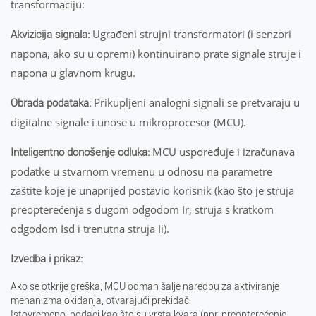
transformaciju:
Ugrađeni strujni transformatori (i senzori
Akvizicija signala:
napona, ako su u opremi) kontinuirano prate signale struje i
napona u glavnom krugu.
Prikupljeni analogni signali se pretvaraju u
Obrada podataka:
digitalne signale i unose u mikroprocesor (MCU).
MCU uspoređuje i izračunava
Inteligentno donošenje odluka:
podatke u stvarnom vremenu u odnosu na parametre
zaštite koje je unaprijed postavio korisnik (kao što je struja
preopterećenja s dugom odgodom Ir, struja s kratkom
odgodom Isd i trenutna struja Ii).
Izvedba i prikaz:
Ako se otkrije greška, MCU odmah šalje naredbu za aktiviranje
mehanizma okidanja, otvarajući prekidač.
Istovremeno, podaci kao što su vrsta kvara (npr. preopterećenje,