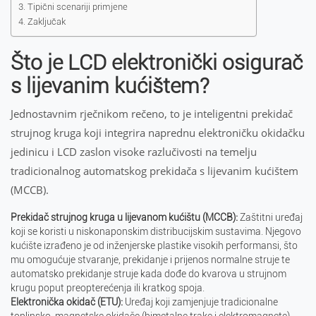
Tipični scenariji primjene
Zaključak
Što je LCD elektronički osigurač
s lijevanim kućištem?
Jednostavnim rječnikom rečeno, to je inteligentni prekidač
strujnog kruga koji integrira naprednu elektroničku okidačku
jedinicu i LCD zaslon visoke razlučivosti na temelju
tradicionalnog automatskog prekidača s lijevanim kućištem
(MCCB).
Prekidač strujnog kruga u lijevanom kućištu (MCCB):
Zaštitni uređaj
koji se koristi u niskonaponskim distribucijskim sustavima. Njegovo
kućište izrađeno je od inženjerske plastike visokih performansi, što
mu omogućuje stvaranje, prekidanje i prijenos normalne struje te
automatsko prekidanje struje kada dođe do kvarova u strujnom
krugu poput preopterećenja ili kratkog spoja.
Elektronička okidač (ETU):
Uređaj koji zamjenjuje tradicionalne