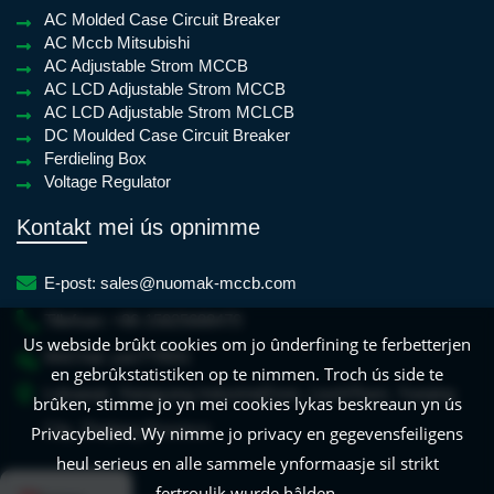
AC Molded Case Circuit Breaker
AC Mccb Mitsubishi
AC Adjustable Strom MCCB
AC LCD Adjustable Strom MCCB
AC LCD Adjustable Strom MCLCB
DC Moulded Case Circuit Breaker
Ferdieling Box
Voltage Regulator
Kontakt mei ús opnimme
E-post:
sales@nuomak-mccb.com
Tillefoan:
+86-15825688470
Us webside brûkt cookies om jo ûnderfining te ferbetterjen
WeChat:
yan779931
en gebrûkstatistiken op te nimmen. Troch ús side te
Lokaasje:
Xiangyang IndustrialZone, LiushiTown, Yueqing
brûken, stimme jo yn mei cookies lykas beskreaun yn ús
City, Zhejiang Province
Privacybelied. Wy nimme jo privacy en gegevensfeiligens
heul serieus en alle sammele ynformaasje sil strikt
English
French
Dutch
Croatian
Spa
fertroulik wurde hâlden.