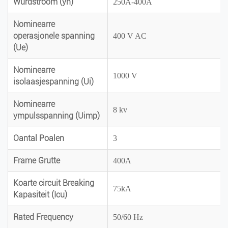
Wurdstroom (yn)
250A-400A
Nominearre
operasjonele spanning
400 V AC
(Ue)
Nominearre
1000 V
isolaasjespanning (Ui)
Nominearre
8 kv
ympulsspanning (Uimp)
Oantal Poalen
3
Frame Grutte
400A
Koarte circuit Breaking
75kA
Kapasiteit (Icu)
Rated Frequency
50/60 Hz