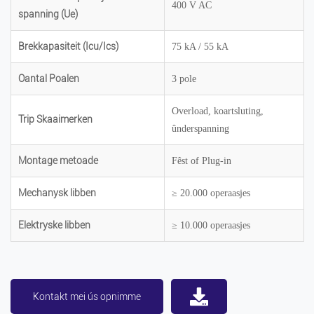
400 V AC
spanning (Ue)
Brekkapasiteit (Icu/Ics)
75 kA / 55 kA
Oantal Poalen
3 pole
Overload, koartsluting,
Trip Skaaimerken
ûnderspanning
Montage metoade
Fêst of Plug-in
Mechanysk libben
≥ 20.000 operaasjes
Elektryske libben
≥ 10.000 operaasjes
Kontakt mei ús opnimme