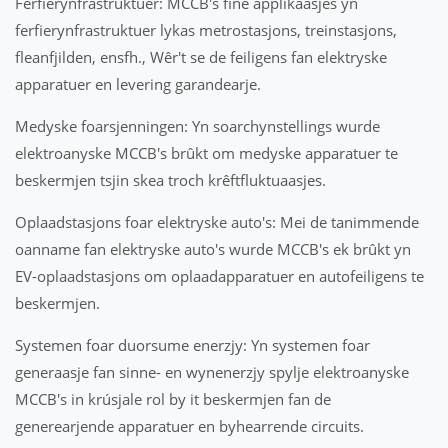
Ferfierynfrastruktuer: MCCB's fine applikaasjes yn
ferfierynfrastruktuer lykas metrostasjons, treinstasjons,
fleanfjilden, ensfh., Wêr't se de feiligens fan elektryske
apparatuer en levering garandearje.
Medyske foarsjenningen: Yn soarchynstellings wurde
elektroanyske MCCB's brûkt om medyske apparatuer te
beskermjen tsjin skea troch krêftfluktuaasjes.
Oplaadstasjons foar elektryske auto's: Mei de tanimmende
oanname fan elektryske auto's wurde MCCB's ek brûkt yn
EV-oplaadstasjons om oplaadapparatuer en autofeiligens te
beskermjen.
Systemen foar duorsume enerzjy: Yn systemen foar
generaasje fan sinne- en wynenerzjy spylje elektroanyske
MCCB's in krúsjale rol by it beskermjen fan de
generearjende apparatuer en byhearrende circuits.