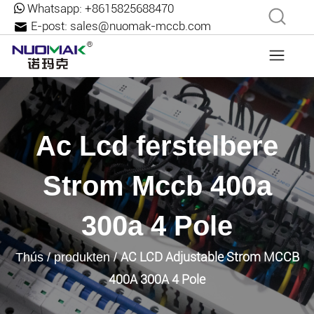
Whatsapp:
+8615825688470
E-post:
sales@nuomak-mccb.com
Ac Lcd ferstelbere
Strom Mccb 400a
300a 4 Pole
AC LCD Adjustable Strom MCCB
Thús
/
produkten
/
400A 300A 4 Pole