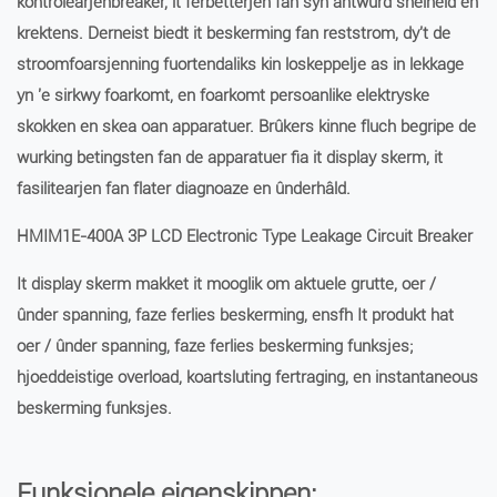
kontrolearjenbreaker, it ferbetterjen fan syn antwurd snelheid en
krektens. Derneist biedt it beskerming fan reststrom, dy't de
stroomfoarsjenning fuortendaliks kin loskeppelje as in lekkage
yn 'e sirkwy foarkomt, en foarkomt persoanlike elektryske
skokken en skea oan apparatuer. Brûkers kinne fluch begripe de
wurking betingsten fan de apparatuer fia it display skerm, it
fasilitearjen fan flater diagnoaze en ûnderhâld.
HMIM1E-400A 3P LCD Electronic Type Leakage Circuit Breaker
It display skerm makket it mooglik om aktuele grutte, oer /
ûnder spanning, faze ferlies beskerming, ensfh It produkt hat
oer / ûnder spanning, faze ferlies beskerming funksjes;
hjoeddeistige overload, koartsluting fertraging, en instantaneous
beskerming funksjes.
Funksjonele eigenskippen: