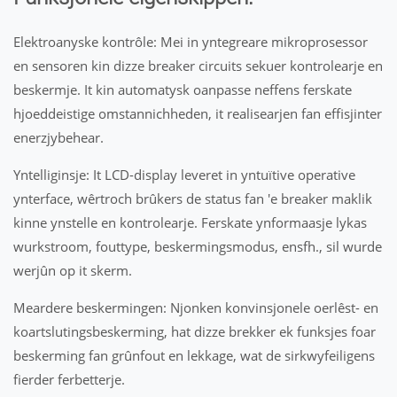
Elektroanyske kontrôle: Mei in yntegreare mikroprosessor
en sensoren kin dizze breaker circuits sekuer kontrolearje en
beskermje. It kin automatysk oanpasse neffens ferskate
hjoeddeistige omstannichheden, it realisearjen fan effisjinter
enerzjybehear.
Yntelliginsje: It LCD-display leveret in yntuïtive operative
ynterface, wêrtroch brûkers de status fan 'e breaker maklik
kinne ynstelle en kontrolearje. Ferskate ynformaasje lykas
wurkstroom, fouttype, beskermingsmodus, ensfh., sil wurde
werjûn op it skerm.
Meardere beskermingen: Njonken konvinsjonele oerlêst- en
koartslutingsbeskerming, hat dizze brekker ek funksjes foar
beskerming fan grûnfout en lekkage, wat de sirkwyfeiligens
fierder ferbetterje.