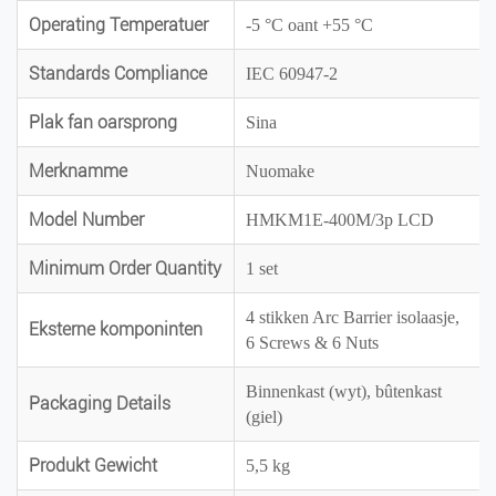
Operating Temperatuer
-5 °C oant +55 °C
Standards Compliance
IEC 60947-2
Plak fan oarsprong
Sina
Merknamme
Nuomake
Model Number
HMKM1E-400M/3p LCD
Minimum Order Quantity
1 set
4 stikken Arc Barrier isolaasje,
Eksterne komponinten
6 Screws & 6 Nuts
Binnenkast (wyt), bûtenkast
Packaging Details
(giel)
Produkt Gewicht
5,5 kg