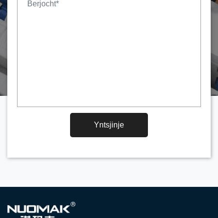
Yntsjinje