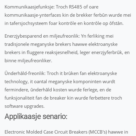
Kommunikaasjefunksje: Troch RS485 of oare
kommunikaasje-ynterfaces kin de brekker ferbûn wurde mei
in tafersjochsysteem foar kontrôle en kontrôle op ôfstân.
Enerzjybesparend en miljeufreonlik: Yn ferliking mei
tradisjonele meganyske brekers hawwe elektroanyske
brekers in fluggere reaksjesnelheid, leger enerzjyferbrûk, en
binne miljeufreonliker.
Ûnderhâld-freonlik: Troch it brûken fan elektroanyske
technology, it oantal meganyske komponinten wurdt
fermindere, ûnderhâld kosten wurde ferlege, en de
funksjonaliteit fan de breaker kin wurde ferbettere troch
software upgrades.
Applikaasje senario:
Electronic Molded Case Circuit Breakers (MCCB's) hawwe in