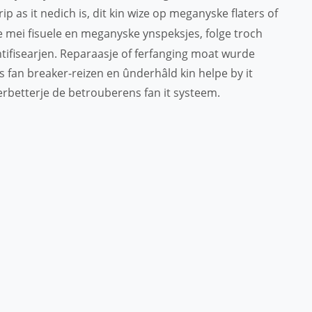
trip as it nedich is, dit kin wize op meganyske flaters of
 mei fisuele en meganyske ynspeksjes, folge troch
tifisearjen. Reparaasje of ferfanging moat wurde
ds fan breaker-reizen en ûnderhâld kin helpe by it
etterje de betrouberens fan it systeem.