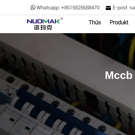
Whatsapp:
+8615825688470
E-post:
s
Thús
Produkt
Mccb 