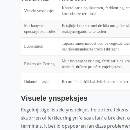
Kontrolearje op skuorren, ferkleuring, st
Visuele ynspeksjes
korrodearre terminals
Mechanyske
Betsjinje brekker mei de hân om glêde sk
operaasje kontrôles
reaksjemeganisme te testen
Tapasse smeermiddel oan bewegende diel
Lubrication
oanrikkemandearre troch fabrikant
Mjit isolaasjebestriding, ferifiearje de kre
Elektryske Testing
ienheid, útfiere primêre ynjeksjetests
Dokumintaasje
Record ûnderhâld aktiviteiten en breaker 
Visuele ynspeksjes
Regelmjittige fisuele ynspeksjes helpe iere tekens f
skuorren of ferkleuring yn 'e saak fan' e brekker, 
terminals. It betiid opspoaren fan dizze problemen