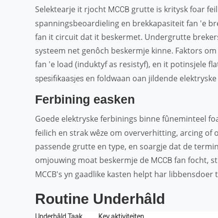
Selektearje it rjocht
grutte is kritysk foar fe
MCCB
spanningsbeoardieling en brekkapasiteit fan 'e 
fan it circuit dat it beskermet. Undergrutte breker
systeem net genôch beskermje kinne. Faktors om
fan 'e load (induktyf as resistyf), en it potinsjele f
en foldwaan oan jildende elektryske
spesifikaasjes
Ferbining easken
Goede elektryske ferbinings binne fûneminteel fo
feilich en strak wêze om oververhitting, arcing of
passende grutte en type, en soargje dat de terminal
omjouwing moat beskermje de
fan focht, s
MCCB
MCCB's yn gaadlike kasten helpt har libbensdoer t
Routine Underhâld
Underhâld Taak
Key aktiviteiten