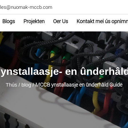
ales@nuomak-mccb.com
Blogs
Projekten
Oer Us
Kontakt mei ús opnim
ynstallaasje- en ûnderhâl
MCCB ynstallaasje en ûnderhâld Guide
Thús
/
blog
/