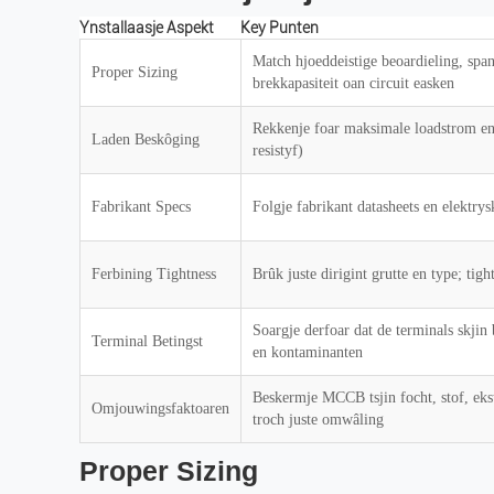
Ynstallaasje Aspekt
Key Punten
Match hjoeddeistige beoardieling, spa
Proper Sizing
brekkapasiteit oan circuit easken
Rekkenje foar maksimale loadstrom en
Laden Beskôging
resistyf)
Fabrikant Specs
Folgje fabrikant datasheets en elektry
Ferbining Tightness
Brûk juste dirigint grutte en type; tig
Soargje derfoar dat de terminals skjin 
Terminal Betingst
en kontaminanten
Beskermje MCCB tsjin focht, stof, ek
Omjouwingsfaktoaren
troch juste omwâling
Proper Sizing