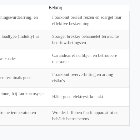
Belang
nningswurdearring, en
Foarkomt oerlêst reizen en soarget foar
effektive beskerming
 loadtype (induktyf as
Soarget brekker behannelet ferwachte
bedriuwsbetingsten
Garandearret neilibjen en betroubere
ske koades
operaasje
Foarkomt oververhitting en arcing
hten terminals goed
risiko's
binne, frij fan korrosysje
Hâldt goed elektrysk kontakt
streme temperatueren
Wreidet it libben fan it apparaat út en
behâldt betrouberens