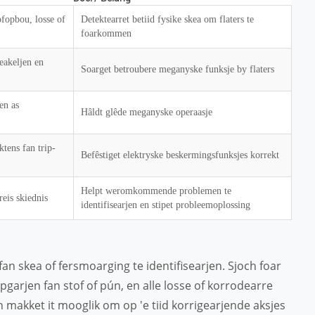
ofopbou, losse of
Detektearret betiid fysike skea om flaters te
foarkommen
eakeljen en
Soarget betroubere meganyske funksje by flaters
en as
Hâldt glêde meganyske operaasje
ktens fan trip-
Befêstiget elektryske beskermingsfunksjes korrekt
Helpt weromkommende problemen te
reis skiednis
identifisearjen en stipet probleemoplossing
an skea of ​​fersmoarging te identifisearjen. Sjoch foar
opgarjen fan stof of pún, en alle losse of korrodearre
 makket it mooglik om op 'e tiid korrigearjende aksjes