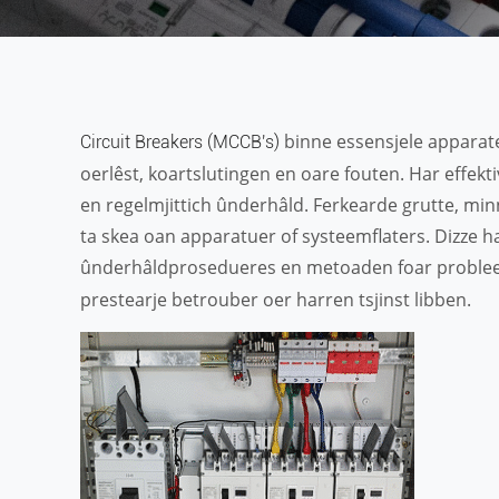
binne essensjele apparate
Circuit Breakers (MCCB's)
oerlêst, koartslutingen en oare fouten. Har effektiv
en regelmjittich ûnderhâld. Ferkearde grutte, min
ta skea oan apparatuer of systeemflaters. Dizze ha
ûnderhâldprosedueres en metoaden foar proble
prestearje betrouber oer harren tsjinst libben.