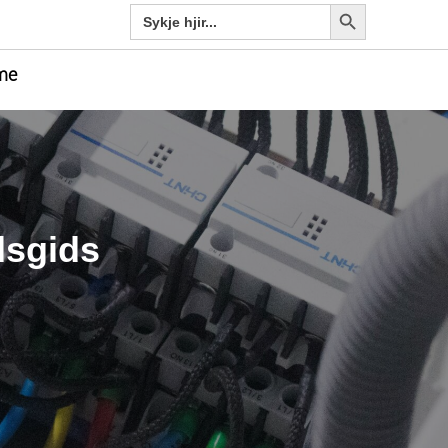
Sykje knop
Sykje
nei:
me
dsgids