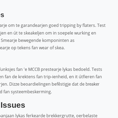
es
je om te garandearjen goed tripping by flaters. Test
ljen en út te skeakeljen om in soepele wurking en
jen. Smearje bewegende komponinten as
earje op tekens fan wear of skea.
funksjes fan 'e MCCB prestearje lykas bedoeld. Tests
en fan de krektens fan trip-ienheid, en it útfieren fan
jen. Dizze beoardielingen befêstigje dat de
breaker
âld fan systeembeskerming.
Issues
anjaan lykas ferkearde brekkergrutte, oerbelaste