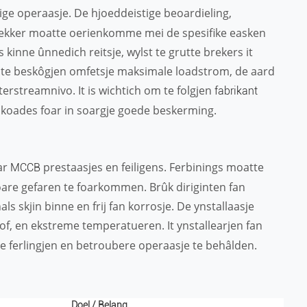
ilige operaasje. De hjoeddeistige beoardieling,
brekker moatte oerienkomme mei de spesifike easken
s kinne ûnnedich reitsje, wylst te grutte brekers it
 te beskôgjen omfetsje maksimale loadstrom, de aard
laterstreamnivo. It is wichtich om te folgjen
fabrikant
 koades foar in soargje goede beskerming.
ar
prestaasjes en feiligens. Ferbinings moatte
MCCB
 oare gefaren te foarkommen. Brûk diriginten fan
s skjin binne en frij fan korrosje. De ynstallaasje
tof, en ekstreme temperatueren. It ynstallearjen fan
e ferlingjen en betroubere operaasje te behâlden.
Doel / Belang