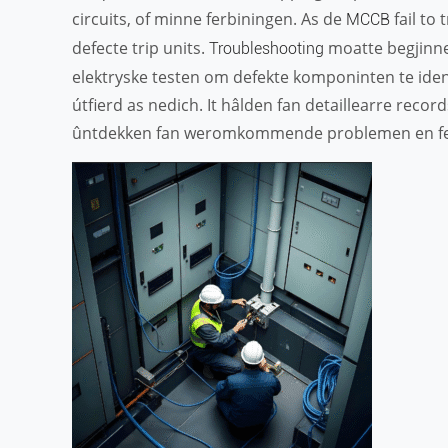
circuits, of minne ferbiningen. As de
fail to 
MCCB
defecte trip units.
moatte begjinne
Troubleshooting
elektryske testen om defekte komponinten te iden
útfierd as nedich. It hâlden fan detaillearre recor
ûntdekken fan weromkommende problemen en ferb