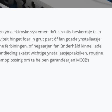
n yn elektryske systemen dy't circuits beskermje tsjin
iteit hinget foar in grut part ôf fan goede ynstallaasje
ne ferbiningen, of negearjen fan ûnderhâld kinne liede
ntlieding sketst wichtige ynstallaasjepraktiken, routine
emoplossing om te helpen garandearjen
MCCBs