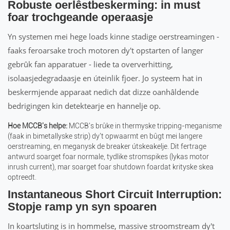
Robuste oerlêstbeskerming: in must
foar trochgeande operaasje
Yn systemen mei hege loads kinne stadige oerstreamingen -
faaks feroarsake troch motoren dy't opstarten of langer
gebrûk fan apparatuer - liede ta oververhitting,
isolaasjedegradaasje en úteinlik fjoer. Jo systeem hat in
beskermjende apparaat nedich dat dizze oanhâldende
bedrigingen kin detektearje en hannelje op.
Hoe MCCB's helpe:
MCCB's brûke in thermyske tripping-meganisme
(faak in bimetallyske strip) dy't opwaarmt en bûgt mei langere
oerstreaming, en meganysk de breaker útskeakelje. Dit fertrage
antwurd soarget foar normale, tydlike stromspikes (lykas motor
inrush current), mar soarget foar shutdown foardat krityske skea
optreedt.
Instantaneous Short Circuit Interruption:
Stopje ramp yn syn spoaren
In koartsluting is in hommelse, massive stroomstream dy't