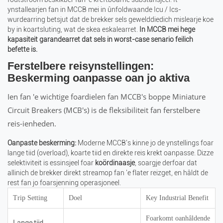
ynstallearjen fan in MCCB mei in ûnfoldwaande Icu / Ics-
wurdearring betsjut dat de brekker sels gewelddiedich mislearje koe
by in koartsluting, wat de skea eskalearret.
In MCCB mei hege
kapasiteit garandearret dat sels in worst-case senario feilich
befette is.
Ferstelbere reisynstellingen:
Beskerming oanpasse oan jo aktiva
Ien fan 'e wichtige foardielen fan MCCB's boppe Miniature
Circuit Breakers (MCB's) is de fleksibiliteit fan ferstelbere
reis-ienheden.
Oanpaste beskerming:
Moderne MCCB's kinne jo de ynstellings foar
lange tiid (overload), koarte tiid en direkte reis krekt oanpasse. Dizze
selektiviteit is essinsjeel foar
koördinaasje
, soargje derfoar dat
allinich de brekker direkt streamop fan 'e flater reizget, en hâldt de
rest fan jo foarsjenning operasjoneel.
Trip Setting
Doel
Key Industrial Benefit
Foarkomt oanhâldende