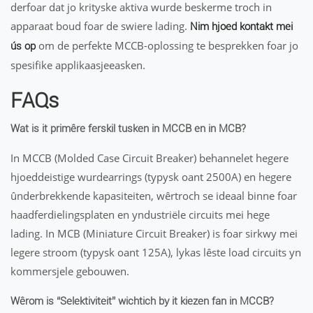
derfoar dat jo krityske aktiva wurde beskerme troch in
apparaat boud foar de swiere lading.
Nim hjoed kontakt mei
om de perfekte MCCB-oplossing te besprekken foar jo
ús op
spesifike applikaasjeeasken.
FAQs
Wat is it primêre ferskil tusken in MCCB en in MCB?
In MCCB (Molded Case Circuit Breaker) behannelet hegere
hjoeddeistige wurdearrings (typysk oant 2500A) en hegere
ûnderbrekkende kapasiteiten, wêrtroch se ideaal binne foar
haadferdielingsplaten en yndustriële circuits mei hege
lading. In MCB (Miniature Circuit Breaker) is foar sirkwy mei
legere stroom (typysk oant 125A), lykas lêste load circuits yn
kommersjele gebouwen.
Wêrom is “Selektiviteit” wichtich by it kiezen fan in MCCB?