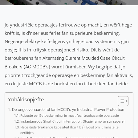
Jo yndustriële operaasjes fertrouwe op macht, en wêr't hege
krêft is, is d'r serieus ferlet fan superieure beskerming.
Negearje elektryske feiligens yn hege-load systemen is gjin
opsje; it is in kritysk operasjoneel risiko. Dit is wêr't de
betrouberens fan
Alternating Current Moulded Case Circuit
wurdt ûnmisber. Wy begripe dat jo
Breakers (AC MCCB's)
prioriteit trochgeande operaasje en beskerming fan aktiva is,
en de juste MCCB is de hoekstien fan it berikken fan beide.
Ynhâldsopjefte
De ongeëvenaarde rol fan MCCB's yn Industrial Power Protection
Robuste oerlêstbeskerming: in must foar trochgeande operaasje
Instantaneous Short Circuit Interruption: Stopje ramp yn syn spoaren
Hege ûnderbrekkende kapasiteit (Icu / Ics): Boud om it minste te
oerlibjen