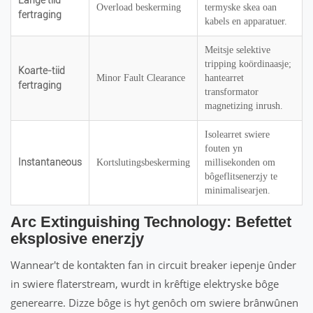
Lange tiid
Overload beskerming
termyske skea oan
fertraging
kabels en apparatuer.
Meitsje selektive
tripping koördinaasje;
Koarte-tiid
Minor Fault Clearance
hantearret
fertraging
transformator
magnetizing inrush.
Isolearret swiere
fouten yn
Instantaneous
Kortslutingsbeskerming
millisekonden om
bôgeflitsenerzjy te
minimalisearjen.
Arc Extinguishing Technology: Befettet
eksplosive enerzjy
Wannear't de kontakten fan in circuit breaker iepenje ûnder
in swiere flaterstream, wurdt in krêftige elektryske bôge
generearre. Dizze bôge is hyt genôch om swiere brânwûnen