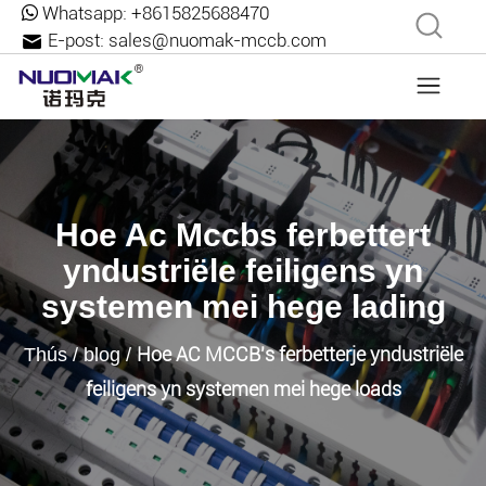
Whatsapp:
+8615825688470
E-post:
sales@nuomak-mccb.com
Hoe Ac Mccbs ferbettert
yndustriële feiligens yn
systemen mei hege lading
Hoe AC MCCB's ferbetterje yndustriële
Thús
/
blog
/
feiligens yn systemen mei hege loads