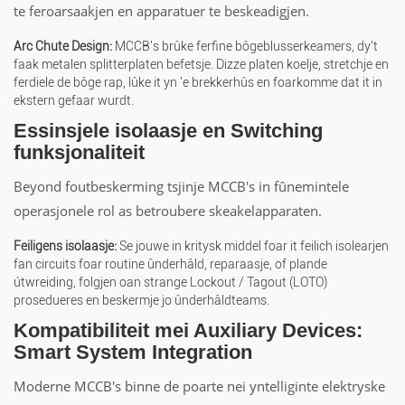
te feroarsaakjen en apparatuer te beskeadigjen.
Arc Chute Design:
MCCB's brûke ferfine bôgeblusserkeamers, dy't
faak metalen splitterplaten befetsje. Dizze platen koelje, stretchje en
ferdiele de bôge rap, lûke it yn 'e brekkerhûs en foarkomme dat it in
ekstern gefaar wurdt.
Essinsjele isolaasje en Switching
funksjonaliteit
Beyond foutbeskerming tsjinje MCCB's in fûnemintele
operasjonele rol as betroubere skeakelapparaten.
Feiligens isolaasje:
Se jouwe in kritysk middel foar it feilich isolearjen
fan circuits foar routine ûnderhâld, reparaasje, of plande
útwreiding, folgjen oan strange Lockout / Tagout (LOTO)
prosedueres en beskermje jo ûnderhâldteams.
Kompatibiliteit mei Auxiliary Devices:
Smart System Integration
Moderne MCCB's binne de poarte nei yntelliginte elektryske