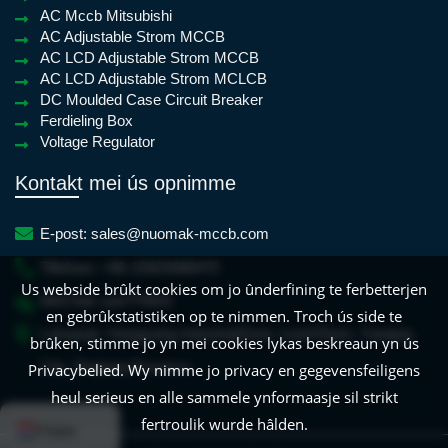
AC Mccb Mitsubishi
AC Adjustable Strom MCCB
AC LCD Adjustable Strom MCCB
AC LCD Adjustable Strom MCLCB
DC Moulded Case Circuit Breaker
Ferdieling Box
Voltage Regulator
Kontakt mei ús opnimme
E-post:
sales@nuomak-mccb.com
Tillefoan:
+86-15825688470
Us webside brûkt cookies om jo ûnderfining te ferbetterjen
WeChat:
yan779931
en gebrûkstatistiken op te nimmen. Troch ús side te
Lokaasje:
Xiangyang IndustrialZone, LiushiTown, Yueqing
brûken, stimme jo yn mei cookies lykas beskreaun yn ús
City, Zhejiang Province
Privacybelied. Wy nimme jo privacy en gegevensfeiligens
heul serieus en alle sammele ynformaasje sil strikt
English
French
Dutch
Croatian
Spa
fertroulik wurde hâlden.
Frisian