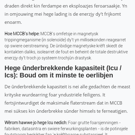
draden direkt kin ferdampe en eksploazjes feroarsaakje. Yn
in omjouwing mei hege lading is de enerzjy dy't frijkomt
enoarm.
Hoe MCCB's helpe:
MCCB's omfetsje in magnetysk
trippingmeganisme (in solenoïde) dy't yn millisekonden reagearret
op swiere oerstreaming. De ûnbidige magnetyske krêft skiedt de
kontakten daliks, isolearret de fout en beheint de totale destruktive
enerzjy dy't troch jo systeem trochjûn drastysk.
Hege ûnderbrekkende kapasiteit (Icu /
Ics): Boud om it minste te oerlibjen
De ûnderbrekkende kapasiteit is nei alle gedachten de meast
krityske wurdearring foar yndustriële feiligens. It
fertsjintwurdiget de maksimale flaterstream dat in MCCB
mei súkses kin ûnderbrekke sûnder himsels te ferneatigjen.
Wêrom hawwe jo hege Icu nedich:
Foar grutte foarsjenningen -
fabriken, datasintra en swiere ferwurkingsplanten - is de potinsjele
foutstroom beskikber fan 'e krêftboarne substansjeel. It