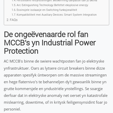
Ferstelbere reisynstellingen: Beskerming oanpasse oan jo aktiva
Arc Extinguishing Technology: Befettet eksplosive enerzjy
Essinsjele isolaasje en Switching funksjonaliteit
Kompatibiliteit mei Auxiliary Devices: Smart System Integration
FAQs
De ongeëvenaarde rol fan
MCCB's yn Industrial Power
Protection
binne de swiere wachtposten fan jo elektryske
AC MCCB's
ynfrastruktuer. Oars as lytsere circuit breakers binne dizze
apparaten spesifyk ûntworpen om de massive streamingen
en hege flaternivo's te behanneljen dy't gewoanlik binne yn
grutte kommersjele en yndustriële ynstellings. Se soargje
derfoar dat in elektryske anomaly net oerset yn katastrofale
mislearring, downtime, of in kritysk feiligensynsidint foar jo
personiel.