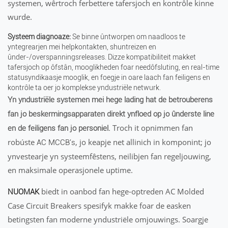
systemen, wêrtroch ferbettere tafersjoch en kontrôle kinne
wurde.
Systeem diagnoaze:
Se binne ûntworpen om naadloos te
yntegrearjen mei helpkontakten, shuntreizen en
ûnder-/overspanningsreleases. Dizze kompatibiliteit makket
tafersjoch op ôfstân, mooglikheden foar needôfsluting, en real-time
statusyndikaasje mooglik, en foegje in oare laach fan feiligens en
kontrôle ta oer jo komplekse yndustriële netwurk.
Yn yndustriële systemen mei hege lading hat de betrouberens
fan jo beskermingsapparaten direkt ynfloed op jo ûnderste line
Troch it opnimmen fan
en de feiligens fan jo personiel.
robúste
, jo keapje net allinich in komponint; jo
AC MCCB's
ynvestearje yn systeemfêstens, neilibjen fan regeljouwing,
en maksimale operasjonele uptime.
biedt in oanbod fan hege-optreden AC Molded
NUOMAK
Case Circuit Breakers spesifyk makke foar de easken
betingsten fan moderne yndustriële omjouwings. Soargje