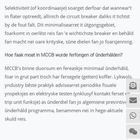
Selektiviteit (of koördinaasje) soarget derfoar dat wannear't
in flater optreedt, allinich de circuit breaker daliks it tichtst
by de fout falt. Dit minimalisearret it útgongsgebiet,
foarkomt in oerlêst reis fan 'e wichtichste breaker en behâld
fan macht nei oare krityske, sûne dielen fan jo foarsjenning.
Hoe faak moat in MCCB wurde ferfongen of ûnderhâlden?
MCCB's binne duorsum en fereaskje minimaal ûnderhâld,
foar in grut part troch har fersegele (getten) koffer. Lykwols,
yndustry bêste praktyk advisearret periodike fisuele
ynspeksjes en elektryske testen (ynklusyf kontakt ferset en
trip unit funksje) as ûnderdiel fan jo algemiene previntive
ûnderhâld programma, benammen nei in hege-aktuele
skuld reis.