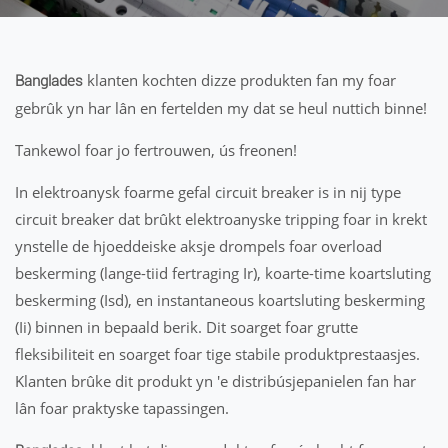
klanten kochten dizze produkten fan my foar
Banglades
gebrûk yn har lân en fertelden my dat se heul nuttich binne!
Tankewol foar jo fertrouwen, ús freonen!
In elektroanysk foarme gefal circuit breaker is in nij type
circuit breaker dat brûkt elektroanyske tripping foar in krekt
ynstelle de hjoeddeiske aksje drompels foar overload
beskerming (lange-tiid fertraging Ir), koarte-time koartsluting
beskerming (Isd), en instantaneous koartsluting beskerming
(Ii) binnen in bepaald berik. Dit soarget foar grutte
fleksibiliteit en soarget foar tige stabile produktprestaasjes.
Klanten brûke dit produkt yn 'e distribúsjepanielen fan har
lân foar praktyske tapassingen.