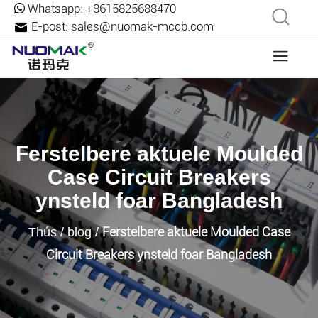
Whatsapp:
+8615825688470
E-post:
sales@nuomak-mccb.com
Ferstelbere aktuele Moulded
Case Circuit Breakers
ynsteld foar Bangladesh
Ferstelbere aktuele Moulded Case
Thús
/
blog
/
Circuit Breakers ynsteld foar Bangladesh