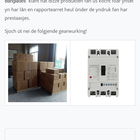
klant hat dizze produkten fan ús kocht foar ynset
Banglades
yn har lân en rapportearret heul ûnder de yndruk fan har
prestaasjes.
Sjoch út nei de folgjende gearwurking!