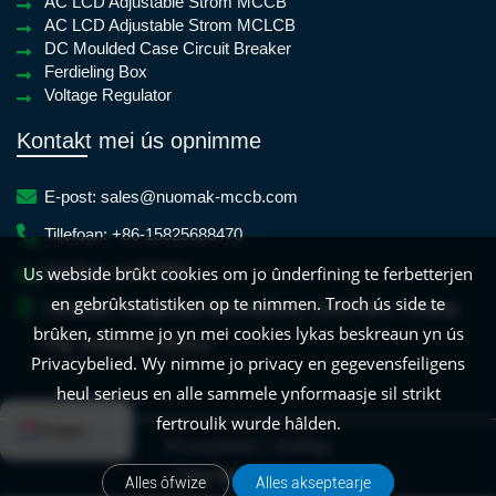
AC LCD Adjustable Strom MCCB
AC LCD Adjustable Strom MCLCB
DC Moulded Case Circuit Breaker
Ferdieling Box
Voltage Regulator
Kontakt mei ús opnimme
E-post:
sales@nuomak-mccb.com
Tillefoan:
+86-15825688470
WeChat:
yan779931
Us webside brûkt cookies om jo ûnderfining te ferbetterjen
en gebrûkstatistiken op te nimmen. Troch ús side te
Lokaasje:
Xiangyang IndustrialZone, LiushiTown, Yueqing
brûken, stimme jo yn mei cookies lykas beskreaun yn ús
City, Zhejiang Province
Privacybelied. Wy nimme jo privacy en gegevensfeiligens
heul serieus en alle sammele ynformaasje sil strikt
English
French
Dutch
Croatian
Spa
fertroulik wurde hâlden.
Frisian
|
Privacybelied
SiteMap
Copyright NUOMAK
Alles ôfwize
Alles akseptearje